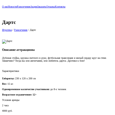
О нас
Новости
Развлечения
Акции
Заказать
Отзывы
Контакты
Дартс
Игротека
/
Развлечения
/
Дартс
Описание аттракциона
Дубовая стойка, кружка светлого в руке, футбольная трансляция и милый сердцу круг на стене.
Заманчиво? Тогда вы или англичанин, или любитель дартса. Дротики к бою!
Характеристики
Габариты:
230 х 120 х 200 см
Вес:
15 кг.
Одновременное количество участников:
до 8-х человек
Возрастное ограничение: 12
+
Условия аренды
2 часа
4000 руб.