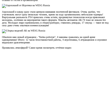
Аэрохоккей и кикер сразу стали центром внимания посетителей фестиваля. Очень удобно, что
участвовать могут сразу несколько человек, прямо на ходу организовались небольшие турниры!
Виртуальная реальность PS4 пришлась очень кстати, продвинутые технологии всегда привлекают
молодежь, особенно на мероприятии такого формата. Макеты автоматов АК-74 тоже не лежали без
дела. Молодые люди соревновались в сборке/разборке, ставились рекорды, 17 секунд — такое не под
силу даже очень опытным военнослужащим!
Обкатали наш новый аттракцион - "Битва роботов", 4 машины сражались на одной арене
одновременно! Итого: 12 часов безостановочной работы, 4 игротехника, 6 аттракционов и огромное
моральное удовлетворение.
Прониклись атмосферой? Самое время посмотреть отчётное видео: