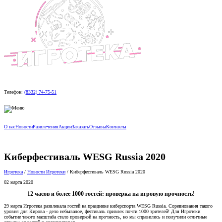
Телефон:
(8332) 74-75-51
О нас
Новости
Развлечения
Акции
Заказать
Отзывы
Контакты
Киберфестиваль WESG Russia 2020
Игротека
/
Новости Игротеки
/
Киберфестиваль WESG Russia 2020
02 марта 2020
12 часов и более 1000 гостей: проверка на игровую прочность!
29 марта Игротека развлекала гостей на празднике киберспорта WESG Russia. Соревнования такого
уровня для Кирова - дело небывалое, фестиваль привлек почти 1000 зрителей! Для Игротеки
событие такого масштаба стало проверкой на прочность, но мы справились и получили отличные
отзывы от гостей и организаторов.